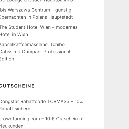
Ibis Warszawa Centrum – günstig
übernachten in Polens Hauptstadt
The Student Hotel Wien – modernes
Hotel in Wien
Kapselkaffeemaschine: Tchibo
Cafissimo Compact Professional
Edition
GUTSCHEINE
Congstar Rabattcode TORMA35 – 10%
Rabatt sichern
crowdfarming.com – 10 € Gutschein für
Neukunden