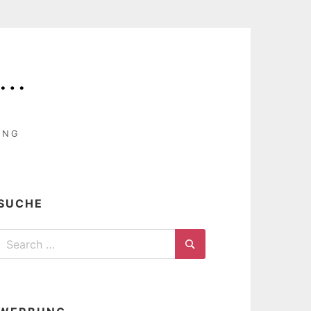
T…
UNG
SUCHE
Search
for:
Search