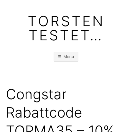
Skip
to
TORSTEN
content
TESTET…
Menu
Congstar
Rabattcode
TORMA35 – 10%