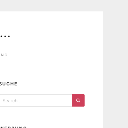
T…
UNG
SUCHE
Search
for:
Search