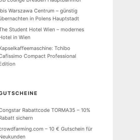
Ibis Warszawa Centrum – günstig
übernachten in Polens Hauptstadt
The Student Hotel Wien – modernes
Hotel in Wien
Kapselkaffeemaschine: Tchibo
Cafissimo Compact Professional
Edition
GUTSCHEINE
Congstar Rabattcode TORMA35 – 10%
Rabatt sichern
crowdfarming.com – 10 € Gutschein für
Neukunden