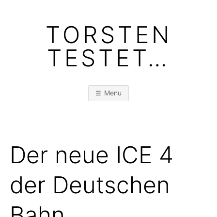
Skip
to
TORSTEN
content
TESTET…
Menu
Der neue ICE 4
der Deutschen
Bahn