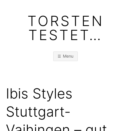
Skip
to
TORSTEN
content
TESTET…
Menu
Ibis Styles
Stuttgart-
Vaihingen – gut