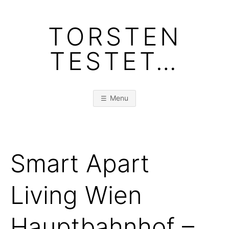
Skip
to
TORSTEN
content
TESTET…
Menu
Smart Apart
Living Wien
Hauptbahnhof –