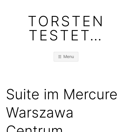
Skip
to
TORSTEN
content
TESTET…
Menu
Suite im Mercure
Warszawa
Centrum